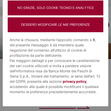
NO GRAZIE, SOLO COOKIE TECNICI E ANALYTICS
DESIDERO MODIFICARE LE MIE PREFERENZE
Anche la chiusura, mediante l’apposito comando a
X
,
del presente messaggio è da intendersi quale
negazione del consenso all’utilizzo di cookie di
profilazione da parte dell’utente.
Per maggiori dettagli e per conoscere le caratteristiche
dei vari cookie utilizzati si invita a pendere visione
Assicura i tuoi progetti
dell’informativa resa da Banca Monte dei Paschi di
Siena S.p.A., titolare del trattamento, ai sensi dell’art. 13
Proteggi i tuoi finanziamenti
del GDPR, presente alla sezione
privacy policy
,
accedendo alla quale è possibile modificare il qualsiasi
momento le preferenze precedentemente accordate.
APPROFONDISCI