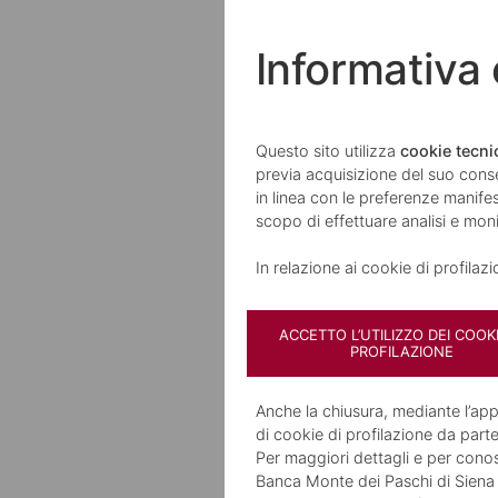
APPR
Informativa
Assicurazi
Questo sito utilizza
cookie tecnic
previa acquisizione del suo cons
dei crediti
in linea con le preferenze manifest
scopo di effettuare analisi e mo
commercial
In relazione ai cookie di profilaz
Proteggiti dal rischio di
ACCETTO L’UTILIZZO DEI COOKI
insolvenza e gestisci il
PROFILAZIONE
business senza
preoccupazioni
Anche la chiusura, mediante l’a
di cookie di profilazione da parte
Per maggiori dettagli e per conosc
Banca Monte dei Paschi di Siena S.