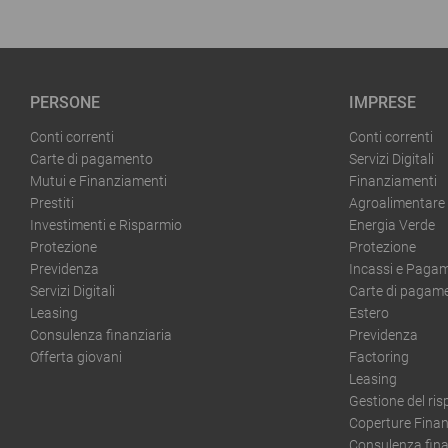
PERSONE
IMPRESE
Conti correnti
Conti correnti
Carte di pagamento
Servizi Digitali
Mutui e Finanziamenti
Finanziamenti
Prestiti
Agroalimentare
Investimenti e Risparmio
Energia Verde
Protezione
Protezione
Previdenza
Incassi e Pagam
Servizi Digitali
Carte di pagam
Leasing
Estero
Consulenza finanziaria
Previdenza
Offerta giovani
Factoring
Leasing
Gestione del ri
Coperture Finan
Consulenza fina