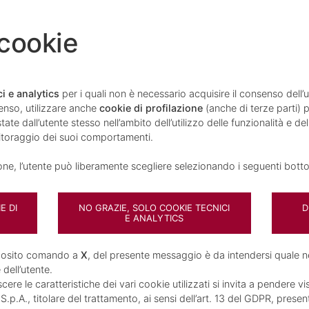
OFONDISCI
 cookie
one
i e analytics
per i quali non è necessario acquisire il consenso dell
enso, utilizzare anche
cookie di profilazione
(anche di terze parti) p
ate dall’utente stesso nell’ambito dell’utilizzo delle funzionalità e de
nitoraggio dei suoi comportamenti.
i
ione, l’utente può liberamente scegliere selezionando i seguenti botto
E DI
NO GRAZIE, SOLO COOKIE TECNICI
D
 tuo
E ANALYTICS
pposito comando a
X
, del presente messaggio è da intendersi quale n
 dell’utente.
ere le caratteristiche dei vari cookie utilizzati si invita a pendere vi
p.A., titolare del trattamento, ai sensi dell’art. 13 del GDPR, presen