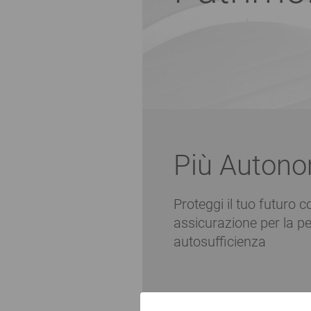
Più Autono
Proteggi il tuo futuro 
assicurazione per la pe
autosufficienza