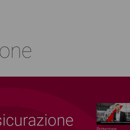
ione
icurazione
Protezione