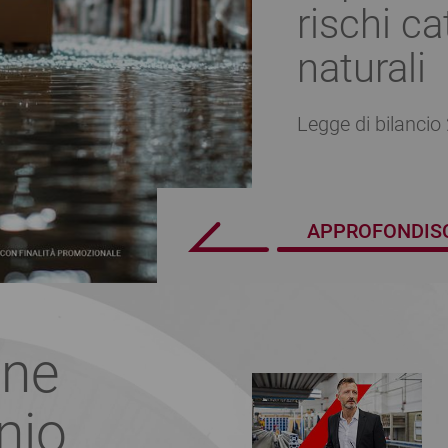
rischi ca
naturali
Legge di bilancio
APPROFONDIS
one
nio