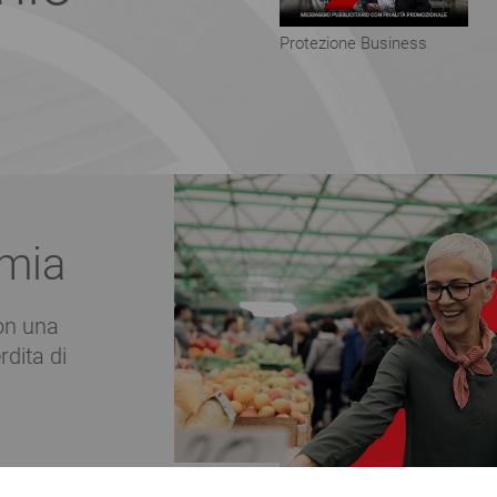
Protezione Business
mia
con una
rdita di