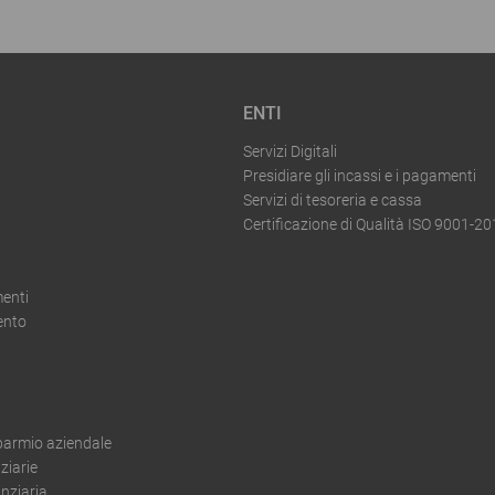
ENTI
Servizi Digitali
Presidiare gli incassi e i pagamenti
Servizi di tesoreria e cassa
Certificazione di Qualità ISO 9001-2
enti
ento
sparmio aziendale
ziarie
nziaria