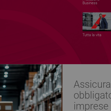
Business
Tutta la vita
Assicura
obbligato
imprese 