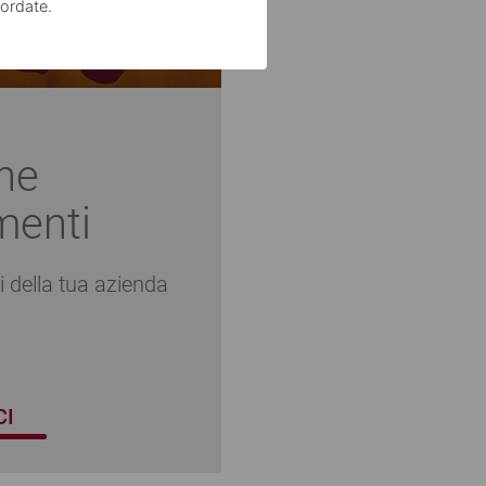
ordate.
ne
menti
i della tua azienda
CI