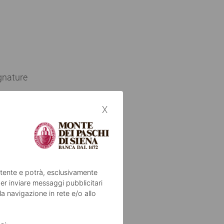
ignature
x
 o internet
tario
’utente e potrà, esclusivamente
erazione e
er inviare messaggi pubblicitari
lla navigazione in rete e/o allo
dico come