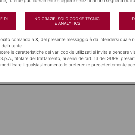
nzata - F.E.A.
ione, l’utente può liberamente scegliere selezionando i seguenti botto
lta apposta sul documento, è protetta dall'accesso non au
emi di crittografia).
E DI
NO GRAZIE, SOLO COOKIE TECNICI
D
E ANALYTICS
 a disposizione per informazioni sul servizio. In alternativa,
pposito comando a
X
, del presente messaggio è da intendersi quale n
-mail all'indirizzo
info@mps.it
.
 dell’utente.
ere le caratteristiche dei vari cookie utilizzati si invita a pendere vi
p.A., titolare del trattamento, ai sensi dell’art. 13 del GDPR, presen
 modificare il qualsiasi momento le preferenze precedentemente acc