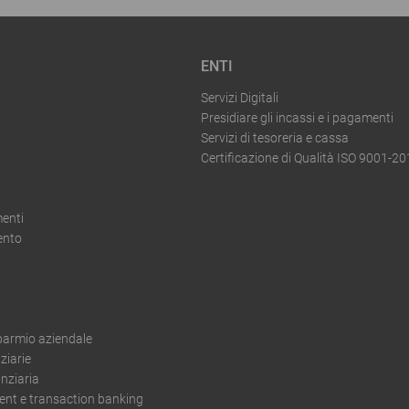
ENTI
Servizi Digitali
Presidiare gli incassi e i pagamenti
Servizi di tesoreria e cassa
Certificazione di Qualità ISO 9001-2
enti
ento
sparmio aziendale
ziarie
nziaria
t e transaction banking