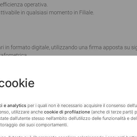
efficienza operativa.
tivabile in qualsiasi momento in Filiale.
i in formato digitale, utilizzando una firma apposta su s
rafometrica
opia dei relativi documenti ad un recapito telematico (mail
e.
 cookie
atici che la rendono riconducibile in modo univoco al firma
i e analytics
per i quali non è necessario acquisire il consenso dell
cifici e individuali dati da ritmo, velocità, pressione, accel
enso, utilizzare anche
cookie di profilazione
(anche di terze parti) p
ate dall’utente stesso nell’ambito dell’utilizzo delle funzionalità e de
nitoraggio dei suoi comportamenti.
la firma autografa, configurandosi dal punto di vista giuri