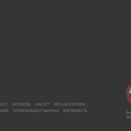
OLICY
SICUREZZA
AML-CFT
RECLAMI E RICORSI
IARIE
CORRESPONDENT BANKING
SOSTENIBILITÀ
Ban
GR