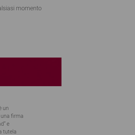
ualsiasi momento
è un
n una firma
d” e
a tutela