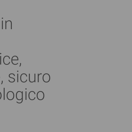
in
ce,
, sicuro
ologico