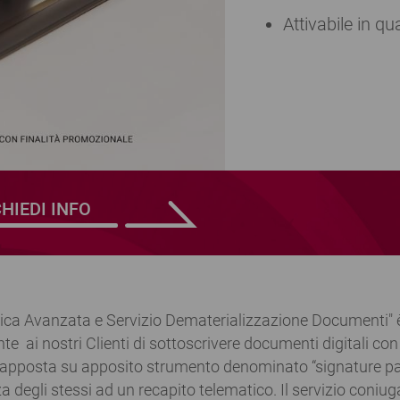
Attivabile in q
CHIEDI INFO
ronica Avanzata e Servizio Dematerializzazione Documenti" 
te ai nostri Clienti di sottoscrivere documenti digitali co
 apposta su apposito strumento denominato “signature pa
za degli stessi ad un recapito telematico. Il servizio coniug