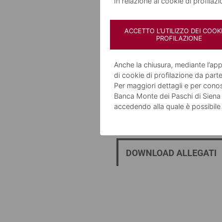
una Firma Elettronica Ava
In relazione ai cookie di profilaz
è immodificabile (una vo
tramite i più avanzati sist
ACCETTO L’UTILIZZO DEI COOKI
PROFILAZIONE
Gli operatori in filiale sono
Anche la chiusura, mediante l’a
informazioni, scrivere una e
di cookie di profilazione da parte
Per maggiori dettagli e per conosc
Banca Monte dei Paschi di Siena S.
accedendo alla quale è possibile
Documenti
DOWNLOAD ALLEGATI