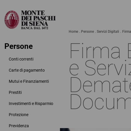
Home
Persone
Servizi Digitali
Firma
Firma 
Persone
e Servi
Conti correnti
Carte di pagamento
Demate
Mutui e Finanziamenti
Docum
Prestiti
Investimenti e Risparmio
Protezione
Previdenza