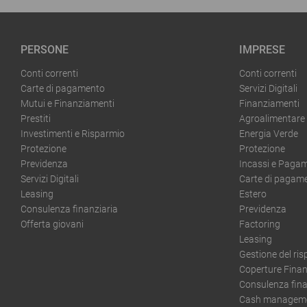
PERSONE
IMPRESE
Conti correnti
Conti correnti
Carte di pagamento
Servizi Digitali
Mutui e Finanziamenti
Finanziamenti
Prestiti
Agroalimentare
Investimenti e Risparmio
Energia Verde
Protezione
Protezione
Previdenza
Incassi e Pagam
Servizi Digitali
Carte di pagam
Leasing
Estero
Consulenza finanziaria
Previdenza
Offerta giovani
Factoring
Leasing
Gestione del ri
Coperture Finan
Consulenza fina
Cash managemen