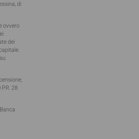
essina, di
te ovvero
ei
ate dei
capitale.
 su
spensione,
.P.R. 28
a Banca