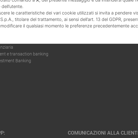
 dell’utente.
ere le caratteristiche dei vari cookie utilizzati si invita a pendere vi
p.A., titolare del trattamento, ai sensi dell’art. 13 del GDPR, presen
 modificare il qualsiasi momento le preferenze precedentemente acc
sparmio aziendale
ziarie
nziaria
t e transaction banking
vestment Banking
P:
COMUNICAZIONI ALLA CLIENT