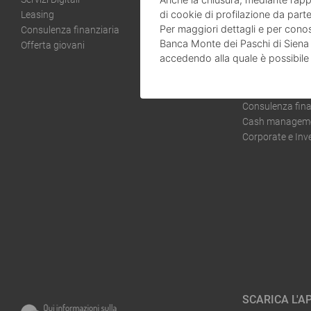
di cookie di profilazione da parte
Leasing
Estero
Per maggiori dettagli e per conosc
Consulenza finanziaria
Previdenza
Banca Monte dei Paschi di Siena S.
Offerta giovani
Factoring
accedendo alla quale è possibile
Leasing
Gestione del ri
Coperture Finan
Consulenza fina
Cash managemen
Corporate e In
SCARICA L'AP