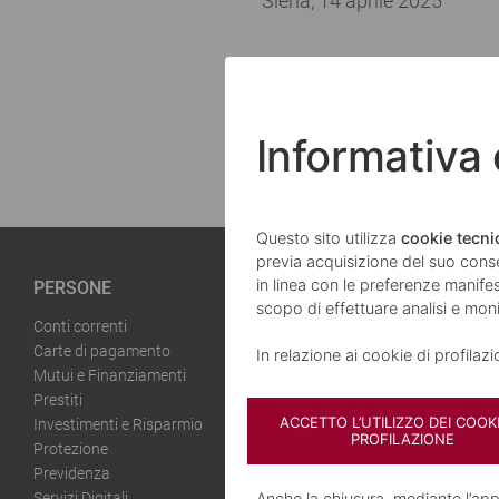
Siena, 14 aprile 2025
Documento PDF
Informativa
Questo sito utilizza
cookie tecnic
previa acquisizione del suo cons
in linea con le preferenze manifest
PERSONE
IMPRESE
scopo di effettuare analisi e mo
Conti correnti
Conti correnti
Carte di pagamento
Servizi Digitali
In relazione ai cookie di profilaz
Mutui e Finanziamenti
Finanziamenti
Prestiti
Agroalimentare
ACCETTO L’UTILIZZO DEI COOKI
Investimenti e Risparmio
Energia Verde
PROFILAZIONE
Protezione
Protezione
Previdenza
Incassi e Pagam
Servizi Digitali
Carte di pagam
Anche la chiusura, mediante l’a