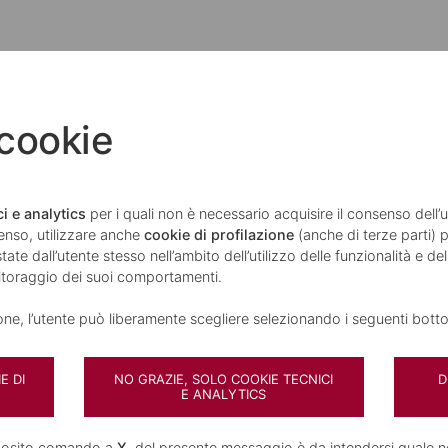
 cookie
i e analytics
per i quali non è necessario acquisire il consenso dell
enso, utilizzare anche
cookie di profilazione
(anche di terze parti) p
ate dall’utente stesso nell’ambito dell’utilizzo delle funzionalità e de
ENTI
nitoraggio dei suoi comportamenti.
Servizi Digitali
Presidiare gli incassi e i pagamenti
ione, l’utente può liberamente scegliere selezionando i seguenti botto
Servizi di tesoreria e cassa
Certificazione di Qualità ISO 9001-2
E DI
NO GRAZIE, SOLO COOKIE TECNICI
D
E ANALYTICS
enti
ento
pposito comando a
X
, del presente messaggio è da intendersi quale n