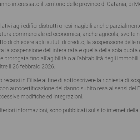
nno interessato il territorio delle province di Catania, di M
elativi agli edifici distrutti o resi inagibili anche parzialmen
i natura commerciale ed economica, anche agricola, svolte n
to di chiedere agli istituti di credito, la sospensione delle r
 la sospensione dell'intera rata e quella della sola quota 
prorogata fino all’agibilità o all’abitabilità degli immobili
tre il 26 febbraio 2026.
o recarsi in Filiale al fine di sottoscrivere la richiesta di so
n autocertificazione del danno subito resa ai sensi del D
ccessive modifiche ed integrazioni.
teriori informazioni, sono pubblicati sul sito internet dell