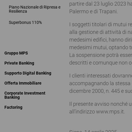
partire dal 23 luglio 2023 ha
Piano Nazionale di Ripresa e
Palermo e di Trapani.
Resilienza
Superbonus 110%
I soggetti titolari di mutui r
alla gestione di attività d
medesimi edifici, hanno dirit
medesimi mutui, optando tra
Gruppo MPS
La sospensione potrà essere 
descritti e comunque non ol
Private Banking
Supporto Digital Banking
I clienti interessati dovrann
accompagnando la stessa co
Offerta Immobiliare
dicembre 2000, n. 445 e su
Corporate Investment
Banking
Il presente avviso nonché ul
Factoring
all’indirizzo www.mps.it.