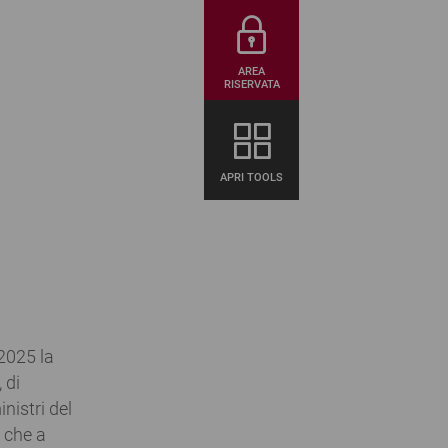
AREA
RISERVATA
APRI TOOLS
 2025 la
 di
nistri del
 che a