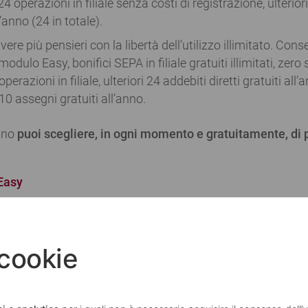
, 24 operazioni in filiale senza costi di registrazione, ulterior
l’anno (24 in totale).
ere più pensieri con la libertà dell’utilizzo illimitato. Conse
 modulo Easy, bonifici SEPA in filiale gratuiti illimitati, zero
perazioni in filiale, ulteriori 24 addebiti diretti gratuiti all’
e 10 assegni gratuiti all’anno.
iano
puoi scegliere, in ogni momento e gratuitamente, di
 Easy
ile online
da consumatori residenti in Italia che non sono 
MPS o di una carta di pagamento MPS e che non hanno i se
 cookie
pesa