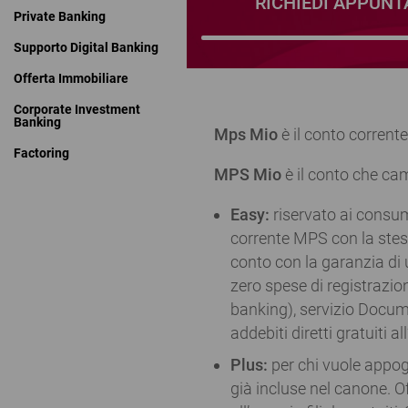
RICHIEDI APPUN
Private Banking
Supporto Digital Banking
Offerta Immobiliare
Corporate Investment
Banking
​​​​​​Mps Mio
è il conto corrent
Factoring
MPS Mio
è il conto che ca
Easy:
riservato ai consu
corrente MPS con la stes
conto con la garanzia di u
zero spese di registrazion
banking), servizio Docume
addebiti diretti gratuiti al
Plus:
per chi vuole appogg
già incluse nel canone. Of