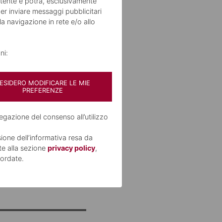
editi il
’utente e potrà, esclusivamente
er inviare messaggi pubblicitari
aggiuntivi
lla navigazione in rete e/o allo
ni:
ESIDERO MODIFICARE LE MIE
PREFERENZE
egazione del consenso all’utilizzo
sione dell’informativa resa da
b della Banca
te alla sezione
privacy policy
,
sy è riservato
ordate.