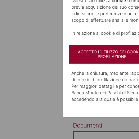
Il Modulo Easy ha un cano
Questo sito utilizza
cookie tecnic
previa acquisizione del suo cons
tuo stipendio o se arricchis
in linea con le preferenze manifest
puoi ottimizzare la tua sp
scopo di effettuare analisi e mo
Gli sconti sono cumulabili
f
In relazione ai cookie di profilaz
ACCETTO L’UTILIZZO DEI COOKI
PROFILAZIONE
PRODOTTI O SERVIZI A
Anche la chiusura, mediante l’a
di cookie di profilazione da parte
Messaggio pubblicitario con finalità p
Per maggiori dettagli e per conosc
Le principali caratteristiche e le condizi
Banca Monte dei Paschi di Siena S.
(codice Banca 1030 - Codice Gruppo 1030
ai consumatori che non hanno, o hanno 
accedendo alla quale è possibile
Documenti