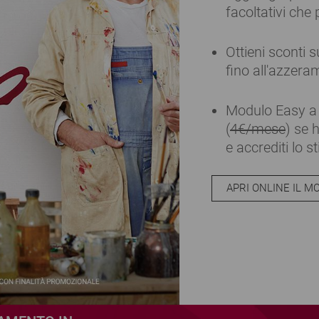
facoltativi che 
Ottieni sconti 
fino all'azzer
Modulo Easy 
(
4€/mese
) se 
e accrediti lo s
APRI ONLINE IL M