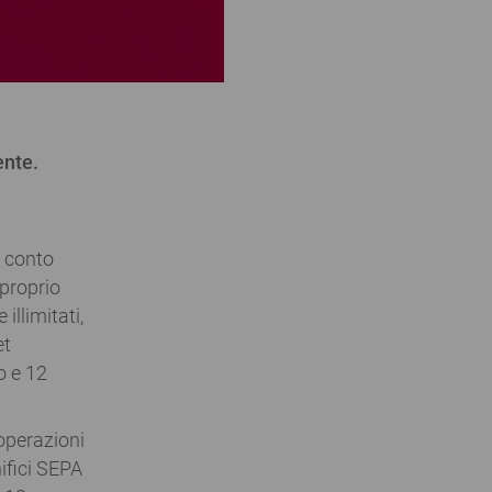
ente.
o conto
proprio
illimitati,
et
o e 12
 operazioni
nifici SEPA