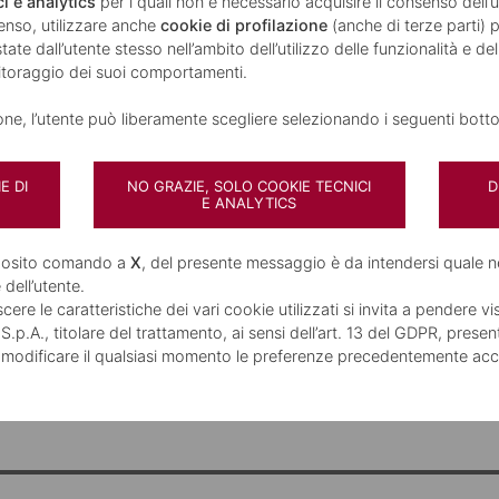
ne standard di 4€/mese ma
se hai meno di 30 anni, se accr
i e analytics
per i quali non è necessario acquisire il consenso dell
enso, utilizzare anche
cookie di profilazione
(anche di terze parti) p
ci il tuo conto
, personalizzandolo con i prodotti e servizi 
ate dall’utente stesso nell’ambito dell’utilizzo delle funzionalità e de
esa ottenendo sconti.
nitoraggio dei suoi comportamenti.
ino all’azzeramento del canone
.
ione, l’utente può liberamente scegliere selezionando i seguenti botto
E DI
NO GRAZIE, SOLO COOKIE TECNICI
D
E ANALYTICS
GGIUNTIVI
pposito comando a
X
, del presente messaggio è da intendersi quale n
 dell’utente.
romozionale.
ere le caratteristiche dei vari cookie utilizzati si invita a pendere vi
oni economiche sono rilevabili nei fogli informativi disponibili in filiale e sul sito we
p.A., titolare del trattamento, ai sensi dell’art. 13 del GDPR, presen
). L’apertura dei rapporti è subordinata all’approvazione della Banca. Il Modulo Ea
da meno di 6 mesi, un altro conto corrente MPS con la stessa intestazione.
 modificare il qualsiasi momento le preferenze precedentemente acc