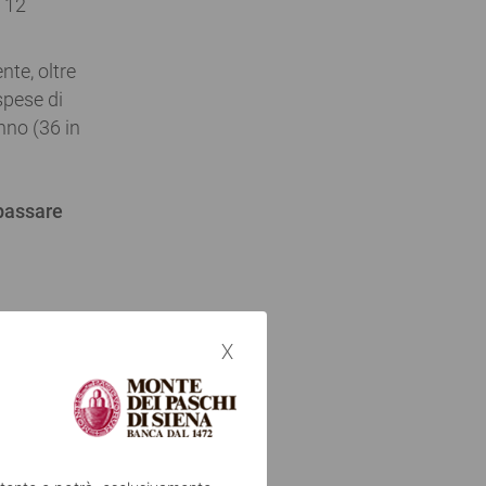
i 12
nte, oltre
 spese di
anno (36 in
 passare
intestatari
x
rvizi di