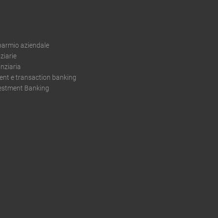
sparmio aziendale
ziarie
nziaria
t e transaction banking
vestment Banking