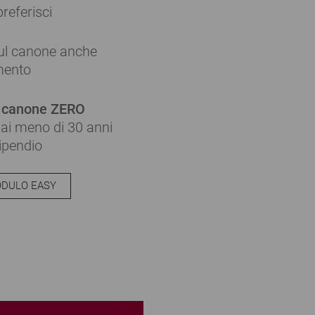
preferisci
sul canone anche
amento
a
canone ZERO
hai meno di 30 anni
tipendio
ODULO EASY