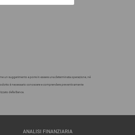
come un suggerimento a porre in essere una determinata operazione, né
n prodotto è necessario conoscere e comprendere preventivamente
rizzato della Banca.
ANALISI FINANZIARIA