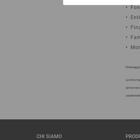
Fon
Ent
Fin
Fam
Mon
Messaggio 
Le informa
tantomeno 
caratterist
CHI SIAMO
PRODO