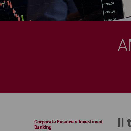
A
Il
Corporate Finance e Investment
Banking