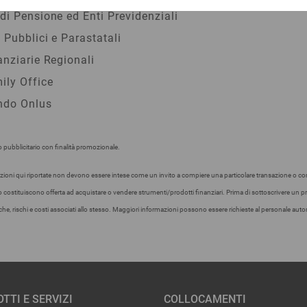
di Pensione ed Enti Previdenziali
i Pubblici e Parastatali
anziarie Regionali
ily Office
do Onlus
pubblicitario con finalità promozionale.
zioni qui riportate non devono essere intese come un invito a compiere una particolare transazione o 
costituiscono offerta ad acquistare o vendere strumenti/prodotti finanziari. Prima di sottoscrivere u
iche, rischi e costi associati allo stesso. Maggiori informazioni possono essere richieste al personale auto
TTI E SERVIZI
COLLOCAMENTI