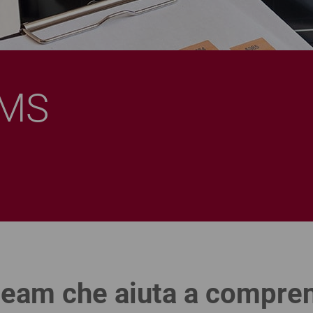
MS
 team che aiuta a compren