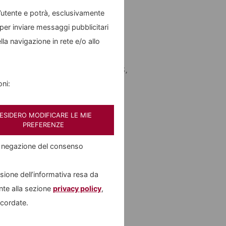
one
l’utente e potrà, esclusivamente
 per inviare messaggi pubblicitari
o cedolare)
lla navigazione in rete e/o allo
hancement
(opzioni su BTP, CDS,
oni:
ESIDERO MODIFICARE LE MIE
PREFERENZE
e negazione del consenso
isione dell’informativa resa da
ente alla sezione
privacy policy
,
ccordate.