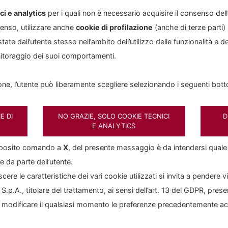
tificates
nelle diverse tipologie di rimborso e indicizzazi
ci e analytics
per i quali non è necessario acquisire il consenso del
di e SICAV di primari gestori domestici e internazionali
enso, utilizzare anche
cookie di profilazione
(anche di terze parti)
ssioni
ad hoc
(sia per tipologia emittente che per profil
ate dall’utente stesso nell’ambito dell’utilizzo delle funzionalità e de
nibond"
nitoraggio dei suoi comportamenti.
ivati con finalità di copertura rischi finanziari e
yield en
ione, l’utente può liberamente scegliere selezionando i seguenti bott
ioni/termini su FX).
ientela di riferimento
E DI
NO GRAZIE, SOLO COOKIE TECNICI
D
E ANALYTICS
apposito comando a
X
, del presente messaggio è da intendersi qual
cipali tipologie di clientela di riferimento sono:
ne da parte dell’utente.
porate
ere le caratteristiche dei vari cookie utilizzati si invita a pendere v
.p.A., titolare del trattamento, ai sensi dell’art. 13 del GDPR, pres
perative
e modificare il qualsiasi momento le preferenze precedentemente a
sorzi Fidi
dazioni Bancarie