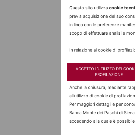
Cer
Questo sito utilizza
cookie tecni
Fon
previa acquisizione del suo cons
Emi
in linea con le preferenze manifest
"Mi
scopo di effettuare analisi e mo
Der
In relazione ai cookie di profilaz
opz
Cl
ACCETTO L’UTILIZZO DEI COOKI
PROFILAZIONE
Anche la chiusura, mediante l’
Le prin
all’utilizzo di cookie di profilazio
Cor
Per maggiori dettagli e per conosc
Banca Monte dei Paschi di Siena S
Coo
accedendo alla quale è possibil
Con
Fon