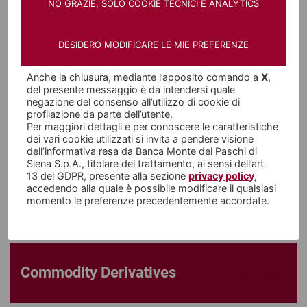
NO GRAZIE, SOLO COOKIE TECNICI E ANALYTICS
continue e talvolta imprevedibili perché collegate
a circostanze diverse, che si condizionano
DESIDERO MODIFICARE LE MIE PREFERENZE
talvolta in modo sorprendente. Se si opera
nell’
import/export
è inevitabile confrontarsi col
Anche la chiusura, mediante l’apposito comando a
X
,
del presente messaggio è da intendersi quale
tema della gestione dei rischi legati
negazione del consenso all’utilizzo di cookie di
profilazione da parte dell’utente.
all’andamento dei tassi di cambio e per questo, il
Per maggiori dettagli e per conoscere le caratteristiche
mercato ha trovato forme di copertura da questi
dei vari cookie utilizzati si invita a pendere visione
dell’informativa resa da Banca Monte dei Paschi di
rischi attraverso i prodotti di
Foreign Exchange
Siena S.p.A., titolare del trattamento, ai sensi dell’art.
13 del GDPR, presente alla sezione
privacy policy
,
Derivatives (Currency Derivatives).
accedendo alla quale è possibile modificare il qualsiasi
momento le preferenze precedentemente accordate.
Commodity Derivatives
vedi tutto