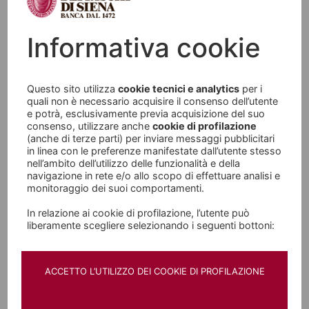
rischi, ma se cambia lo scenario si devono
attivare azioni di contrasto al rischio inatteso. Il
Informativa cookie
mercato dei tassi di Interesse si può presidiare
mettendo a punto soluzioni con gli
Interest Rates
Questo sito utilizza
cookie tecnici e analytics
per i
Derivatives
. Sono strumenti finanziari complessi
quali non è necessario acquisire il consenso dell’utente
che vanno ben approfonditi con specialisti, per
e potrà, esclusivamente previa acquisizione del suo
consenso, utilizzare anche
cookie di profilazione
esprimere al meglio le loro potenzialità.
(anche di terze parti) per inviare messaggi pubblicitari
in linea con le preferenze manifestate dall’utente stesso
nell’ambito dell’utilizzo delle funzionalità e della
navigazione in rete e/o allo scopo di effettuare analisi e
monitoraggio dei suoi comportamenti.
In relazione ai cookie di profilazione, l’utente può
liberamente scegliere selezionando i seguenti bottoni:
Foreign Exchange Derivatives
vedi tutto
ACCETTO L’UTILIZZO DEI COOKIE DI PROFILAZIONE
Le fluttuazioni del mercato dei cambi sono