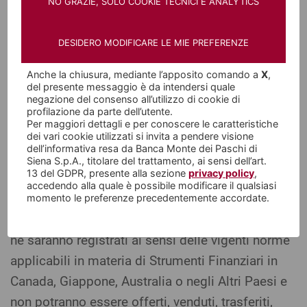
NO GRAZIE, SOLO COOKIE TECNICI E ANALYTICS
l'approvazione dell'emissione e/o dell'Offerta
degli Strumenti Finanziari o si è pronunciata
DESIDERO MODIFICARE LE MIE PREFERENZE
sull'accuratezza o inaccuratezza del Prospetto
Informativo e/o delle Condizioni Definitive
Anche la chiusura, mediante l’apposito comando a
X
,
del presente messaggio è da intendersi quale
relative a ciascun prestito o offerta degli
negazione del consenso all’utilizzo di cookie di
profilazione da parte dell’utente.
Strumenti Finanziari. Conformemente alle
Per maggiori dettagli e per conoscere le caratteristiche
disposizioni dello United States Commodity
dei vari cookie utilizzati si invita a pendere visione
dell’informativa resa da Banca Monte dei Paschi di
Exchange Act, la negoziazione degli Strumenti
Siena S.p.A., titolare del trattamento, ai sensi dell’art.
13 del GDPR, presente alla sezione
privacy policy
,
Finanziari non è stata autorizzata dalla United
accedendo alla quale è possibile modificare il qualsiasi
States Commodity Futures Trading Commission
momento le preferenze precedentemente accordate.
("CFTC"). Gli Strumenti Finanziari non sono stati,
né saranno registrati ai sensi delle vigenti norme
applicabili in materia di Strumenti Finanziari in
Canada, Giappone, Australia o negli Altri Paesi e
non potranno essere offerti, venduti, trasferiti,