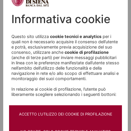
Securities Act del 1933 e dello United States
Internal Revenue Code, come tempo per tempo
Informativa cookie
modificati o integrati) e la documentazione
relativa all'Offerta o agli Strumenti Finanziari non
Questo sito utilizza
cookie tecnici e analytics
per i
può essere distribuita o resa disponibile, né
quali non è necessario acquisire il consenso dell’utente
e potrà, esclusivamente previa acquisizione del suo
direttamente né indirettamente, negli Stati Uniti
consenso, utilizzare anche
cookie di profilazione
d’America o negli Altri Paesi. Gli Strumenti
(anche di terze parti) per inviare messaggi pubblicitari
in linea con le preferenze manifestate dall’utente stesso
Finanziari non sono stati né saranno registrati ai
nell’ambito dell’utilizzo delle funzionalità e della
navigazione in rete e/o allo scopo di effettuare analisi e
sensi dello United States Security Act del 1933,
monitoraggio dei suoi comportamenti.
così come modificato o integrato, o ai sensi di
In relazione ai cookie di profilazione, l’utente può
alcuna norma vigente in materia finanziaria in
liberamente scegliere selezionando i seguenti bottoni:
ciascuno degli Stati Uniti d'America.
Né la SEC - Securities and Exchange Commission
ACCETTO L’UTILIZZO DEI COOKIE DI PROFILAZIONE
statunitense né altra autorità di vigilanza
statunitense ha approvato o negato