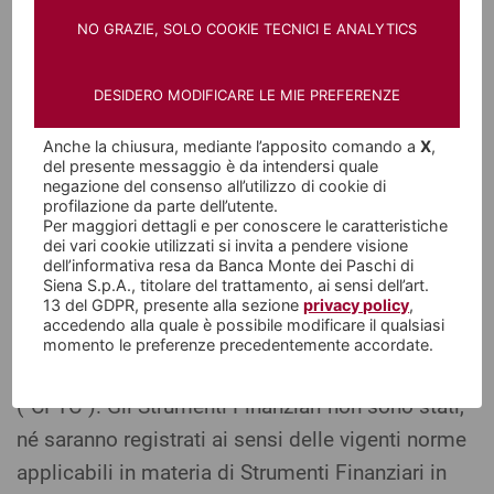
statunitense né altra autorità di vigilanza
NO GRAZIE, SOLO COOKIE TECNICI E ANALYTICS
statunitense ha approvato o negato
l'approvazione dell'emissione e/o dell'Offerta
DESIDERO MODIFICARE LE MIE PREFERENZE
degli Strumenti Finanziari o si è pronunciata
sull'accuratezza o inaccuratezza del Prospetto
Anche la chiusura, mediante l’apposito comando a
X
,
del presente messaggio è da intendersi quale
Informativo e/o delle Condizioni Definitive
negazione del consenso all’utilizzo di cookie di
relative a ciascun prestito o offerta degli
profilazione da parte dell’utente.
Per maggiori dettagli e per conoscere le caratteristiche
Strumenti Finanziari. Conformemente alle
dei vari cookie utilizzati si invita a pendere visione
dell’informativa resa da Banca Monte dei Paschi di
disposizioni dello United States Commodity
Siena S.p.A., titolare del trattamento, ai sensi dell’art.
Exchange Act, la negoziazione degli Strumenti
13 del GDPR, presente alla sezione
privacy policy
,
accedendo alla quale è possibile modificare il qualsiasi
Finanziari non è stata autorizzata dalla United
momento le preferenze precedentemente accordate.
States Commodity Futures Trading Commission
("CFTC"). Gli Strumenti Finanziari non sono stati,
né saranno registrati ai sensi delle vigenti norme
applicabili in materia di Strumenti Finanziari in