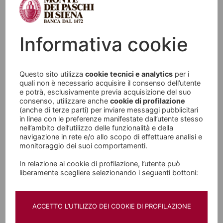
States Person", come definiti, rispettivamente, ai
sensi della Regulation S dello United States
Securities Act del 1933 e dello United States
Informativa cookie
Internal Revenue Code, come tempo per tempo
modificati o integrati) e la documentazione
Questo sito utilizza
cookie tecnici e analytics
per i
relativa all'Offerta o agli Strumenti Finanziari non
quali non è necessario acquisire il consenso dell’utente
può essere distribuita o resa disponibile, né
e potrà, esclusivamente previa acquisizione del suo
consenso, utilizzare anche
cookie di profilazione
direttamente né indirettamente, negli Stati Uniti
(anche di terze parti) per inviare messaggi pubblicitari
in linea con le preferenze manifestate dall’utente stesso
d’America o negli Altri Paesi. Gli Strumenti
nell’ambito dell’utilizzo delle funzionalità e della
Finanziari non sono stati né saranno registrati ai
navigazione in rete e/o allo scopo di effettuare analisi e
monitoraggio dei suoi comportamenti.
sensi dello United States Security Act del 1933,
In relazione ai cookie di profilazione, l’utente può
così come modificato o integrato, o ai sensi di
liberamente scegliere selezionando i seguenti bottoni:
alcuna norma vigente in materia finanziaria in
ciascuno degli Stati Uniti d'America.
ACCETTO L’UTILIZZO DEI COOKIE DI PROFILAZIONE
Né la SEC - Securities and Exchange Commission